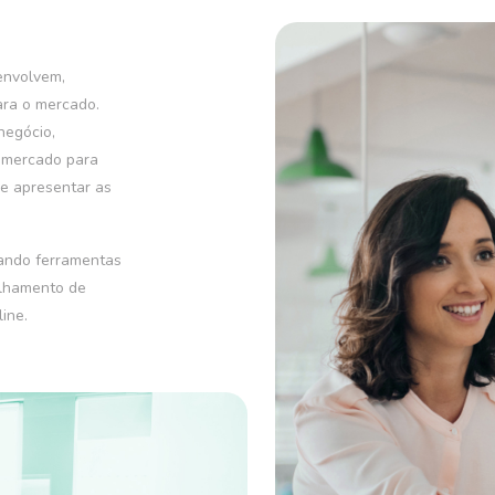
envolvem,
ara o mercado.
negócio,
e mercado para
e apresentar as
zando ferramentas
ilhamento de
ine.