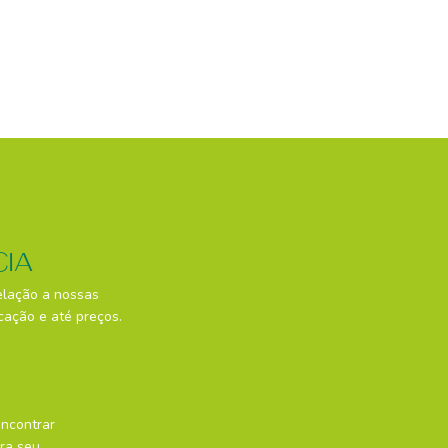
CIA
elação a nossas
cação e até preços.
encontrar
ara seu