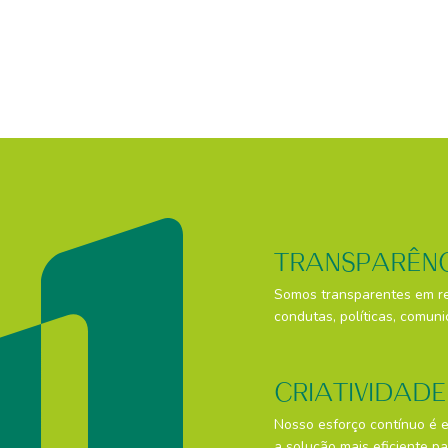
TRANSPARÊN
Somos transparentes em r
condutas, políticas, comuni
CRIATIVIDADE
Nosso esforço contínuo é 
a solução mais eficiente p