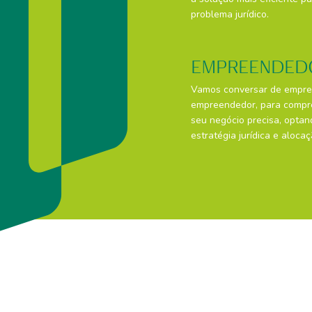
problema jurídico.
EMPREENDED
Vamos conversar de empre
empreendedor, para compr
seu negócio precisa, optan
estratégia jurídica e aloca