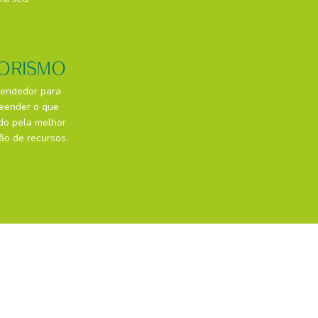
ORISMO
endedor para
eender o que
do pela melhor
ção de recursos.